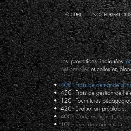
ACCUEIL
NOS FORMATION
Les prestations indiquées
e
optionnelles
et celles en blan
40€ - Frais de demande d'in
45€ - Frais de gestion de l'él
12€ - Fournitures pédagogiq
42€ - Évaluation préalable.
40€ - Code en ligne (accès 
10€ - Livre de code moto.