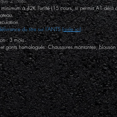
ique 2 roues.
 minimum à 42€ l'unité (15 cours, si permis A1 déjà 
ateau.
rculation.
livrance du titre sur l'ANTS (
aide ici
).
on : 3 mois.
 et gants homologués. Chaussures montantes, blouson