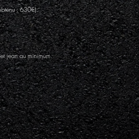
obtenu : 630€).
 et jean au minimum.