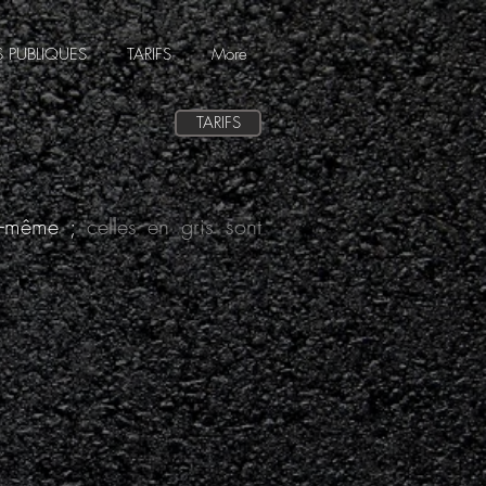
 PUBLIQUES
TARIFS
More
TARIFS
s-même ;
celles en gris sont