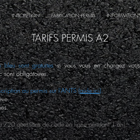
S
INSCRIPTION
FABRICATION PERMIS
INFORMATIONS
TARIFS PERMIS A2
n bleu sont gratuites
si vous vous en chargez vou
c sont obligatoires.
scription au permis sur l'ANTS
(
aide ici
).
ève.
ues.
à 720 questions de code en ligne pendant 1 an).