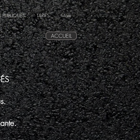
 PUBLIQUES
TARIFS
More
ACCUEIL
GÉS
s.
nante.